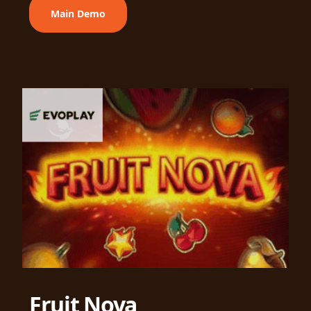
Main Demo
Fruit Nova