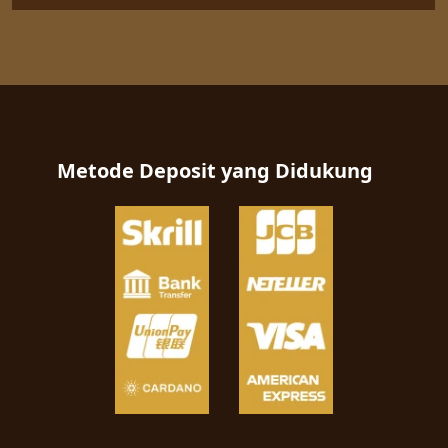
Metode Deposit yang Didukung