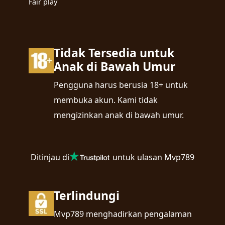
Fair play
Tidak Tersedia untuk
Anak di Bawah Umur
Pengguna harus berusia 18+ untuk
membuka akun. Kami tidak
mengizinkan anak di bawah umur.
Ditinjau di
untuk ulasan Mvp789
Terlindungi
Mvp789 menghadirkan pengalaman