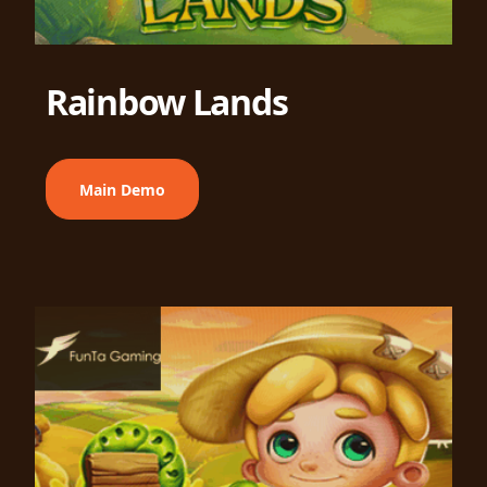
Rainbow Lands
Main Demo