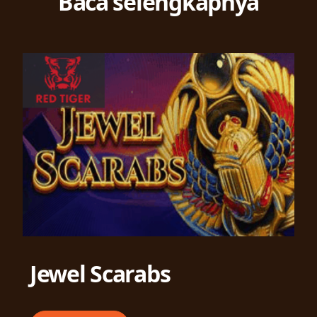
Baca selengkapnya
Jewel Scarabs