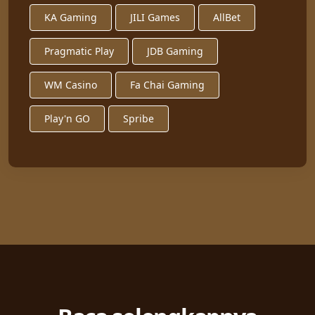
KA Gaming
JILI Games
AllBet
Pragmatic Play
JDB Gaming
WM Casino
Fa Chai Gaming
Play'n GO
Spribe