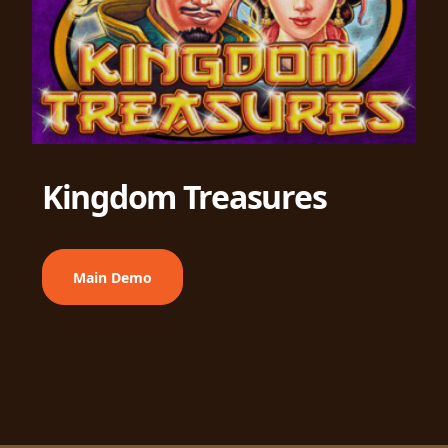
Kingdom Treasures
Main Demo