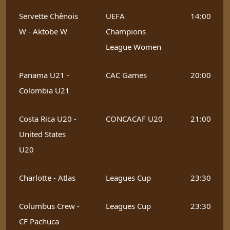
Servette Chênois
UEFA
14:00
W - Aktobe W
Champions
League Women
Panama U21 -
CAC Games
20:00
Colombia U21
Costa Rica U20 -
CONCACAF U20
21:00
United States
U20
Charlotte - Atlas
Leagues Cup
23:30
Columbus Crew -
Leagues Cup
23:30
CF Pachuca