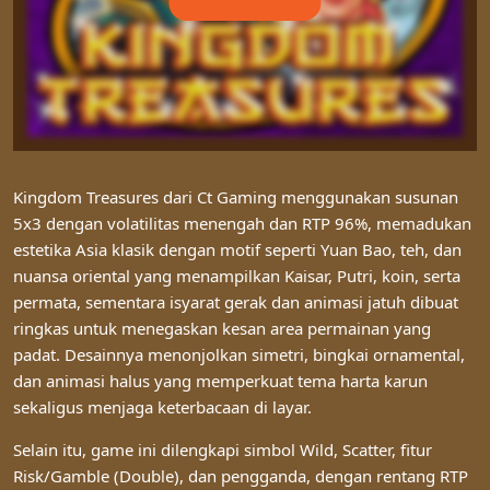
Kingdom Treasures dari Ct Gaming menggunakan susunan
5x3 dengan volatilitas menengah dan RTP 96%, memadukan
estetika Asia klasik dengan motif seperti Yuan Bao, teh, dan
nuansa oriental yang menampilkan Kaisar, Putri, koin, serta
permata, sementara isyarat gerak dan animasi jatuh dibuat
ringkas untuk menegaskan kesan area permainan yang
padat. Desainnya menonjolkan simetri, bingkai ornamental,
dan animasi halus yang memperkuat tema harta karun
sekaligus menjaga keterbacaan di layar.
Selain itu, game ini dilengkapi simbol Wild, Scatter, fitur
Risk/Gamble (Double), dan pengganda, dengan rentang RTP