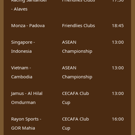
- Alaves
Monza - Padova
Friendlies Clubs
18:45
Singapore -
ASEAN
13:00
Indonesia
Championship
Vietnam -
ASEAN
13:00
Cambodia
Championship
Jamus - Al Hilal
CECAFA Club
13:00
Omdurman
Cup
Rayon Sports -
CECAFA Club
16:00
GOR Mahia
Cup