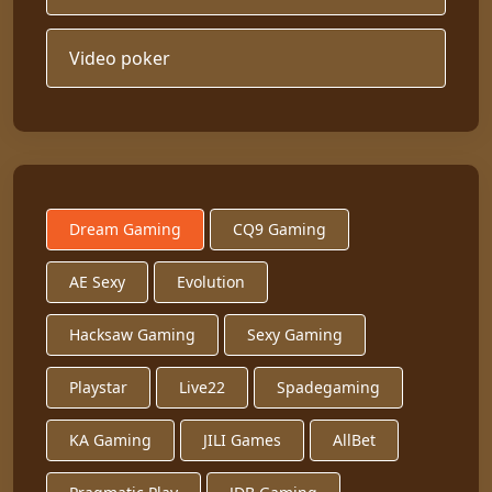
Video poker
Dream Gaming
CQ9 Gaming
AE Sexy
Evolution
Hacksaw Gaming
Sexy Gaming
Playstar
Live22
Spadegaming
KA Gaming
JILI Games
AllBet