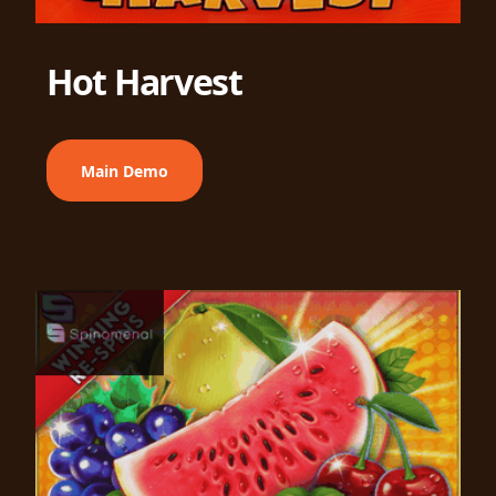
Hot Harvest
Main Demo