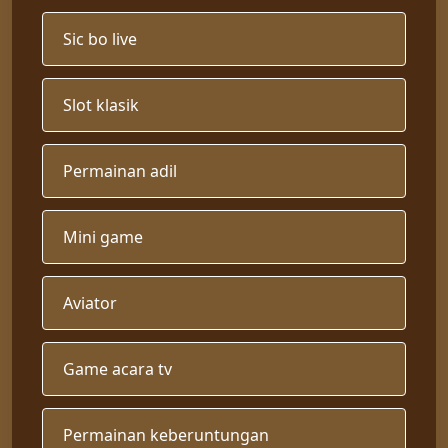
Sic bo live
Slot klasik
Permainan adil
Mini game
Aviator
Game acara tv
Permainan keberuntungan