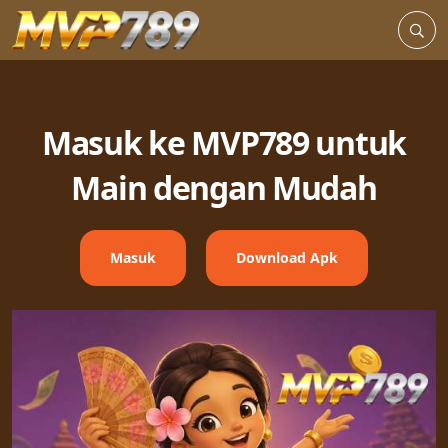
Masuk ke MVP789 untuk
Main dengan Mudah
Masuk
Download Apk