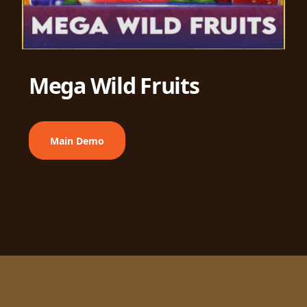
Mega Wild Fruits
Main Demo